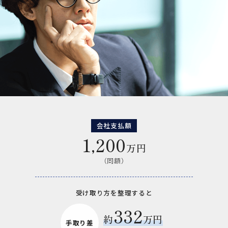
会社支払額
1,200
万円
（同額）
受け取り方を整理すると
332
約
万円
手取り差