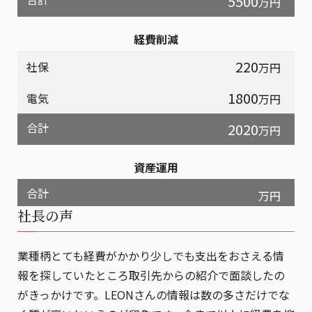
5500
万円
経費削減
220
社保
万円
1800
電気
万円
合計
2020
万円
資産運用
合計
万円
社長の声
業種柄とても経費がかかり少しでも支出をおさえる情
報を探していたところ取引先からの紹介で面談したの
がきっかけです。LEONさんの情報は数の多さだけでな