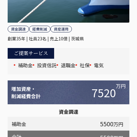
資金調達
経費削減
資産運用
創業35年 | 社員23名 | 売上10億 | 茨城県
ご提案サービス
補助金
投資信託
退職金
社保
電気
万円
7520
増加資産・
削減経費合計
資金調達
5500
補助金
万円
合計