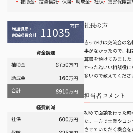
補助金
投資信託
保険
助成金
社保
損害保険請
社長の声
万円
11035
増加資産・
削減経費合計
きっかけは交流会の名
事がなかったので、相
資金調達
算書を預けてみました
8750
補助金
万円
かった為いい相談役に
多いので教えてくださ
160
助成金
万円
合計
8910
万円
担当者コメント
経費削減
初めて面談を行った時
600
社保
万円
た。一方で士業やコン
させていただく機会を
825
保険
万円