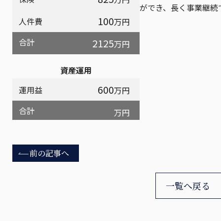
ができ、長く事業継続
100
人件費
万円
合計
2125
万円
資産運用
600
運用益
万円
合計
万円
前の記事へ
一覧へ戻る